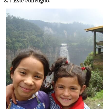
8. ! Este culicagao!