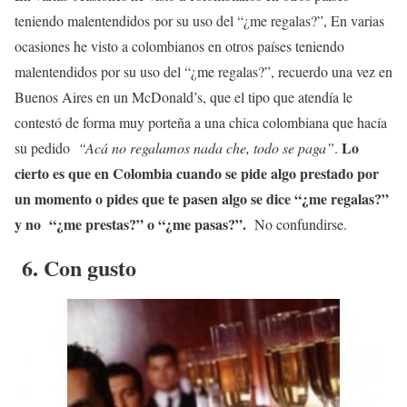
teniendo malentendidos por su uso del “¿me regalas?”, En varias
ocasiones he visto a colombianos en otros países teniendo
malentendidos por su uso del “¿me regalas?”, recuerdo una vez en
Buenos Aires en un McDonald’s, que el tipo que atendía le
contestó de forma muy porteña a una chica colombiana que hacía
Lo
su pedido
“Acá no regalamos nada che, todo se paga”
.
cierto es que en Colombia cuando se pide algo prestado por
un momento o pides que te pasen algo se dice “¿me regalas?”
y no “¿me prestas?” o “¿me pasas?”.
No confundirse.
6. Con gusto