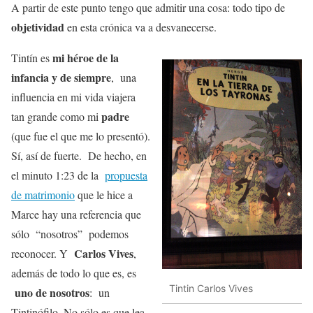
A partir de este punto tengo que admitir una cosa: todo tipo de
objetividad
en esta crónica va a desvanecerse.
mi héroe de la
Tintín es
infancia y de siempre
, una
influencia en mi vida viajera
padre
tan grande como mi
(que fue el que me lo presentó).
Sí, así de fuerte. De hecho, en
el minuto 1:23 de la
propuesta
de matrimonio
que le hice a
Marce hay una referencia que
sólo “nosotros” podemos
Carlos Vives
reconocer. Y
,
además de todo lo que es, es
Tintin Carlos Vives
uno de nosotros
: un
Tintinófilo. No sólo es que lea