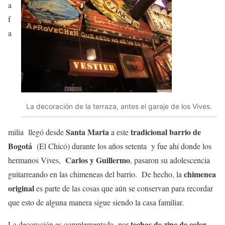
a
f
a
La decoración de la terraza, antes el garaje de los Vives.
Santa Marta
tradicional barrio de
milia llegó desde
a este
Bogotá
(El Chicó) durante los años setenta y fue ahí donde los
Carlos y Guillermo
hermanos Vives,
, pasaron su adolescencia
chimenea
guitarreando en las chimeneas del barrio. De hecho, la
original
es parte de las cosas que aún se conservan para recordar
que esto de alguna manera sigue siendo la casa familiar.
techos de zinc de color
La decoración es complementada por