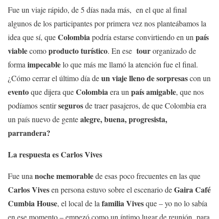
Fue un viaje rápido, de 5 días nada más, en el que al final
algunos de los participantes por primera vez nos planteábamos la
Colombia
país
idea que sí, que
podría estarse convirtiendo en un
viable
producto turístico
tour
como
. En ese
organizado de
impecable
forma
lo que más me llamó la atención fue el final.
un viaje lleno de sorpresas
¿Cómo cerrar el último día de
con un
evento
Colombia
país amigable
que dijera que
era un
, que nos
seguros
podíamos sentir
de traer pasajeros, de que Colombia era
alegre, buena, progresista,
un país nuevo de gente
parrandera?
La respuesta es Carlos Vives
noche memorable
Fue una
de esas poco frecuentes en las que
Carlos Vives
Gaira Café
en persona estuvo sobre el escenario de
Cumbia House
familia Vives
, el local de la
que – yo no lo sabía
en ese momento – empezó como un íntimo lugar de reunión para