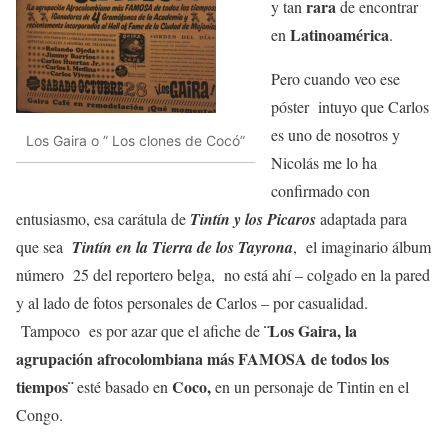
rara
y tan
de encontrar
Latinoamérica
en
.
Pero cuando veo ese
póster intuyo que Carlos
es uno de nosotros y
Los Gaira o ” Los clones de Cocó”
Nicolás me lo ha
confirmado con
entusiasmo, esa carátula de
Tintín y los Picaros
adaptada para
que sea
Tintín en la Tierra de los Tayrona
, el imaginario álbum
número 25 del reportero belga, no está ahí – colgado en la pared
y al lado de fotos personales de Carlos – por casualidad.
¨Los Gaira, la
Tampoco es por azar que el afiche de
agrupación afrocolombiana más FAMOSA de todos los
tiempos¨
Coco,
esté basado en
en un personaje de Tintin en el
Congo.