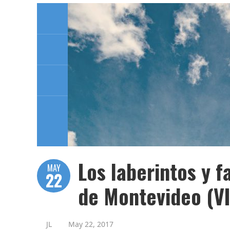
Los laberintos y 
MAY
22
de Montevideo (V
JL
May 22, 2017