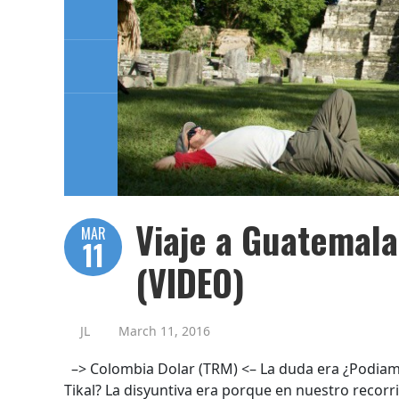
Viaje a Guatemala
MAR
11
(VIDEO)
JL
March 11, 2016
–> Colombia Dolar (TRM) <– La duda era ¿Podiam
Tikal? La disyuntiva era porque en nuestro recor