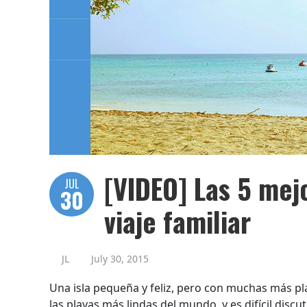
[VIDEO] Las 5 mej
JUL
30
viaje familiar
JL
July 30, 2015
Una isla pequeña y feliz, pero con muchas más pl
las playas más lindas del mundo, y es difícil discu