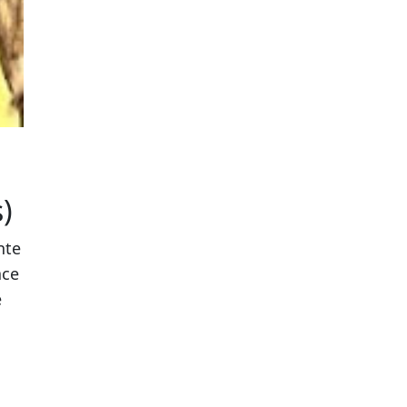
)
nte
ce
e