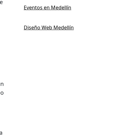
e
Eventos en Medellín
Diseño Web Medellín
un
jo
a