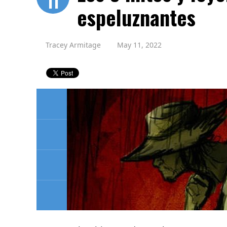
11
espeluznantes
Tracey Armitage
May 11, 2022