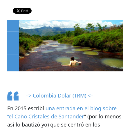
–> Colombia Dolar (TRM) <–
En 2015 escribí
una entrada en el blog sobre
“el Caño Cristales de Santander
” (por lo menos
así lo bautizó yo) que se centró en
los