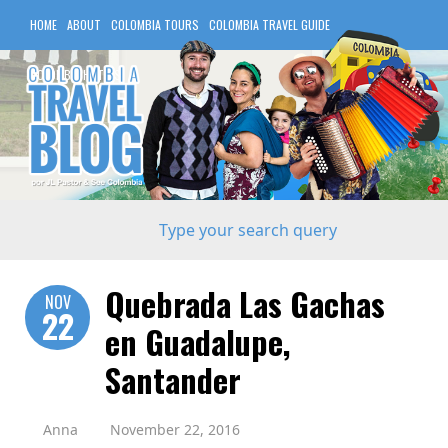
HOME
ABOUT
COLOMBIA TOURS
COLOMBIA TRAVEL GUIDE
COLOMBIA HOTELS
Quebrada Las Gachas
NOV
22
en Guadalupe,
Santander
Anna
November 22, 2016