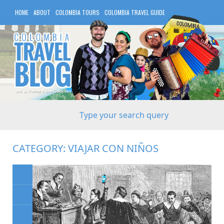
HOME
ABOUT
COLOMBIA TOURS
COLOMBIA TRAVEL GUIDE
COLOMBIA HOTELS
CATEGORY:
VIAJAR CON NIÑOS