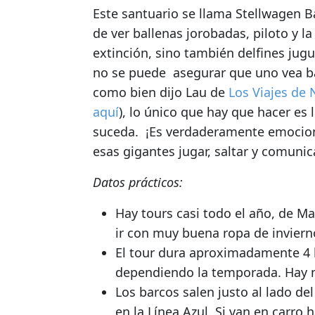
Este santuario se llama Stellwagen B
de
ver ballenas jorobadas, piloto y la
extinción, sino
también delfines jug
no se puede asegurar que uno vea bal
como bien dijo
Lau de
Los Viajes de
aquí
), lo único que hay que hacer es
suceda
. ¡Es verdaderamente emociona
esas gigantes jugar, saltar y comuni
Datos prácticos:
Hay tours casi todo el año, de M
ir con muy buena ropa de inviern
El tour dura aproximadamente 4 h
dependiendo la temporada. Hay m
Los barcos salen justo al lado de
en la Línea Azul. Si van en carro