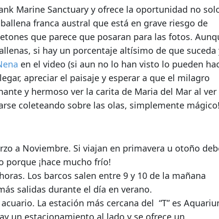
ank Marine Sanctuary y ofrece la oportunidad no sol
 ballena franca austral
que está en grave riesgo de
uetones
que parece que posaran para las fotos. Aunq
lenas, si hay un porcentaje altísimo de que suceda 
 Nena
en el video (si aun no lo han visto lo pueden ha
llegar, apreciar el paisaje y esperar a que el milagro
nte y hermoso ver la carita de Maria del Mar al ver
carse coleteando sobre las olas, simplemente mágico
arzo a Noviembre. Si viajan en primavera u otoño de
o porque ¡hace mucho frío!
oras. Los barcos salen entre 9 y 10 de la mañana
ás salidas durante el día en verano.
l acuario. La estación más cercana del “T” es Aquari
 hay un estacionamiento al lado y se ofrece un