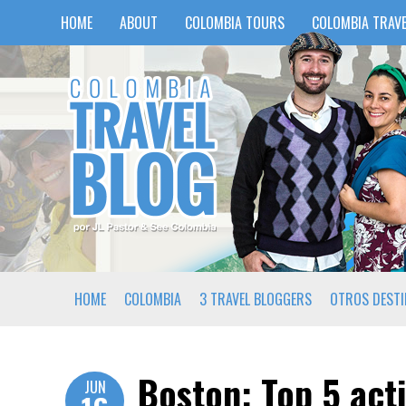
HOME
ABOUT
COLOMBIA TOURS
COLOMBIA TRAVE
HOME
COLOMBIA
3 TRAVEL BLOGGERS
OTROS DEST
Boston: Top 5 act
JUN