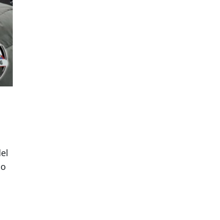
el
no