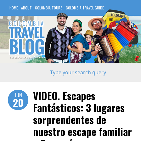
HOME
ABOUT
COLOMBIA TOURS
COLOMBIA TRAVEL GUIDE
COLOMBIA HOTELS
VIDEO. Escapes
JUN
20
Fantásticos: 3 lugares
sorprendentes de
nuestro escape familiar