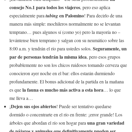
consejo No.1 para todos los viajeros
, pero eso aplica
en Palomino
especialmente para
tubing
! Para decirlo de una
manera más simple: mochileros normalmente no se levantan
temprano… pues algunos sí (como yo) pero la mayoría no –
levántense bien temprano y salgan con su neumático sobre las
Seguramente, un
8:00 a.m. y tendrán el río para ustedes solos.
par de personas tendrán la misma idea
, pero esos grupos
probablemente no son los chicos ruidosos tomando cerveza que
conocieron ayer noche en el bar: ellos estarán durmiendo
profundamente. El bonus adicional de la partida en la mañana
la fauna es mucho más activa a esta hora
es que
… lo que
me lleva a…
Dejen sus ojos abiertos
¡
! Puede ser tentativo quedarse
dormido o concentrarte en el río en frente: ¡error grande! Los
una gran variedad
árboles que abordan el río son hogar para
de pájaros y animales que definitivamente pueden ser