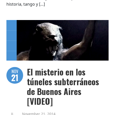
historia, tango y […]
El misterio en los
NOV
21
túneles subterráneos
de Buenos Aires
[VIDEO]
JL
November 21, 2014