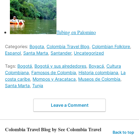
Tubing en Palomino
Categories:
Bogota
,
Colombia Travel Blog
,
Colombian Folklore
,
Espanol
,
Santa Marta
,
Santander
,
Uncategorized
Tags:
Bogotá
,
Bogotá y sus alrededores
,
Boyacá
,
Cultura
Colombiana
,
Famosos de Colombia
,
Historia colombiana
,
La
costa caribe
,
Mompos y Aracataca
,
Museos de Colombia
,
Santa Marta
,
Tunja
Leave a Comment
Colombia Travel Blog by See Colombia Travel
Back to top