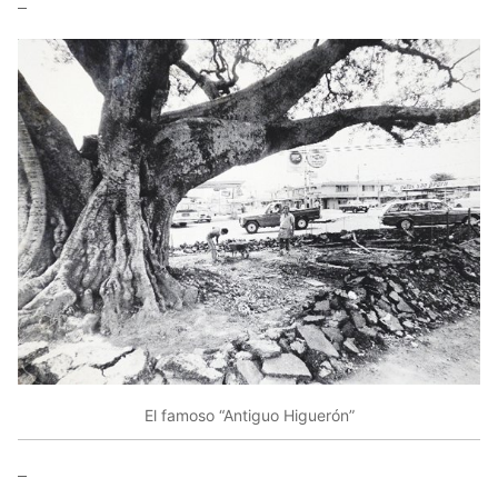
–
El famoso “Antiguo Higuerón”
–