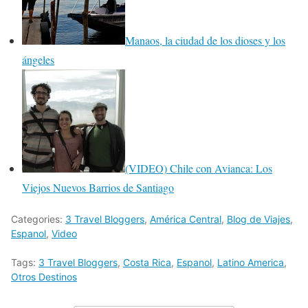
Manaos, la ciudad de los dioses y los
ángeles
(VIDEO) Chile con Avianca: Los
Viejos Nuevos Barrios de Santiago
Categories:
3 Travel Bloggers
,
América Central
,
Blog de Viajes
,
Espanol
,
Video
Tags:
3 Travel Bloggers
,
Costa Rica
,
Espanol
,
Latino America
,
Otros Destinos