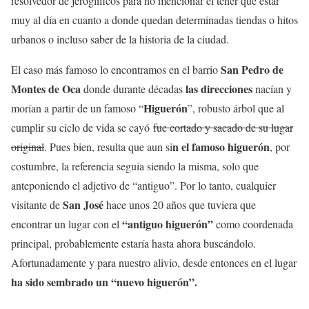
resolvedor de jeroglíficos para no mencionar el tener que estar
muy al día en cuanto a donde quedan determinadas tiendas o hitos
urbanos o incluso saber de la historia de la ciudad.
San Pedro de
El caso más famoso lo encontramos en el barrio
Montes de Oca
las direcciones
donde durante décadas
nacían y
Higuerón
morían a partir de un famoso “
”, robusto árbol que al
cumplir su ciclo de vida se cayó
fue cortado y sacado de su lugar
n el famoso higuerón
original
. Pues bien, resulta que aun si
, por
costumbre, la referencia seguía siendo la misma, solo que
anteponiendo el adjetivo de “antiguo”. Por lo tanto, cualquier
San José
visitante de
hace unos 20 años que tuviera que
“antiguo higuerón”
encontrar un lugar con el
como coordenada
principal, probablemente estaría hasta ahora buscándolo.
Afortunadamente y para nuestro alivio, desde entonces en el lugar
ha sido sembrado un “nuevo higuerón”.