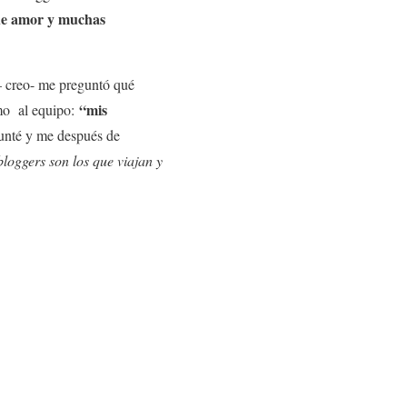
 de amor y muchas
– creo- me preguntó qué
“mis
smo al equipo:
egunté y me después de
ggers son los que viajan y