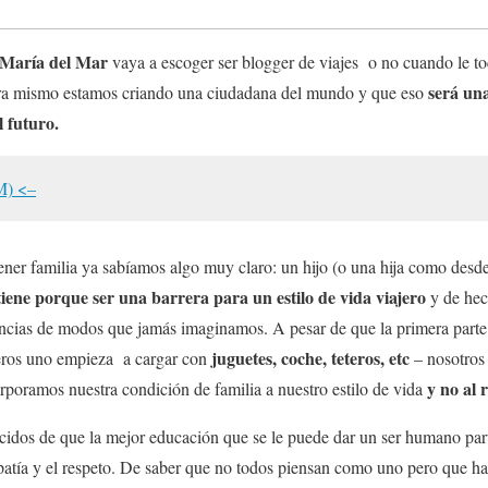
María del Mar
vaya a escoger ser blogger de viajes o no cuando le to
será una
hora mismo estamos criando una ciudadana del mundo y que eso
l futuro.
M) <–
ner familia ya sabíamos algo muy claro: un hijo (o una hija como desd
 tiene porque ser una barrera para un estilo de vida viajero
y de hec
encias de modos que jamás imaginamos. A pesar de que la primera parte 
juguetes, coche, teteros, etc
geros uno empieza a cargar con
– nosotros
y no al r
orporamos nuestra condición de familia a nuestro estilo de vida
idos de que la mejor educación que se le puede dar un ser humano part
mpatía y el respeto. De saber que no todos piensan como uno pero que 