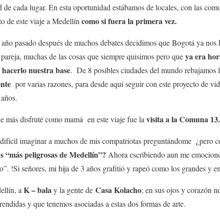
 de cada lugar. En esta oportunidad estábamos de locales, con las como
como si fuera la primera vez.
to de este viaje a Medellín
l año pasado después de muchos debates decidimos que Bogotá ya nos 
ya era hor
n pareja, muchas de las cosas que siempre quisimos pero que
 hacerlo nuestra base
. De 8 posibles ciudades del mundo rebajamos l
ente
por varias razones, para desde aquí seguir con este proyecto de v
 años.
visita a la Comuna 13.
ue más disfruté como mamá en este viaje fue la
fícil imaginar a muchos de mis compatriotas preguntándome ¿pero cóm
s “más peligrosas de Medellín”?
Ahora escribiendo aun me emociono 
”. !Si señores, mi hija de 3 años grafitió y rapeó como los grandes y 
K – bala
Casa Kolacho
llín, a
y la gente de
; en sus ojos y corazón no
prendidas y que tenemos asociadas a estas dos formas de arte.