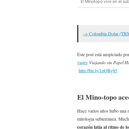
El Minotopo vive en el su
–> Colombia Dolar (TR
Este post está auspiciado po
viajes
Viajand
o sin Papel H
http://bit.ly/1pQBg85
El Mino-topo acec
Hace varios años hubo una r
mitología subterránea. Much
corazón latía al ritmo de l