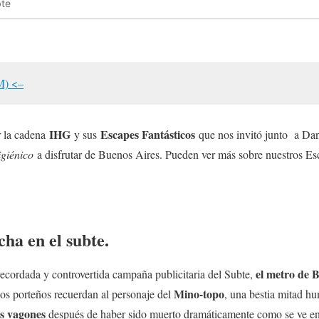
bte
M) <–
IHG
Escapes Fantásticos
r la cadena
y sus
que nos invitó junto a Dan
igiénico
a disfrutar de Buenos Aires. Pueden ver más sobre nuestros Esc
ha en el subte.
el metro de 
ecordada y controvertida campaña publicitaria del Subte,
Mino-topo
os porteños recuerdan al personaje del
, una bestia mitad h
os vagones
después de haber sido muerto dramáticamente como se ve en 